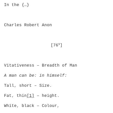
In the {…}
Charles Robert Anon
v
[76
]
Vitativeness – Breadth of Man
A man can be: in himself:
Tall, short – Size.
Fat, thin
[1]
– height.
White, black – Colour,