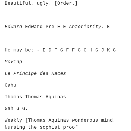
Beautiful, ugly. [Order.]
Edward
Edward Pre E E
Anteriority.
E
___________________________________________
He may be: - E D F G F F G G H G J K G
Moving
Le Principé des Races
Gahu
Thomas Thomas Aquinas
Gah G G.
Weakly [Thomas Aquinas wonderous mind,
Nursing the sophist proof