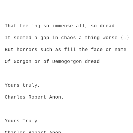
That feeling so immense all, so dread
It seemed a gap in chaos a thing worse {…}
But horrors such as fill the face or name
Of Gorgon or of Demogorgon dread
Yours truly,
Charles Robert Anon.
Yours Truly
Charles Robert Anon.