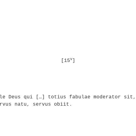
v
[15
]
le Deus qui […] totius fabulae moderator sit,
rvus natu, servus obiit.