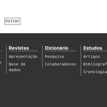
Voltar
Revistas
Dicionário
Estudos
Apresentação
Pesquisa
Artigos
e
Base de
Colaboradores
Bibliogra
dados
Cronologi