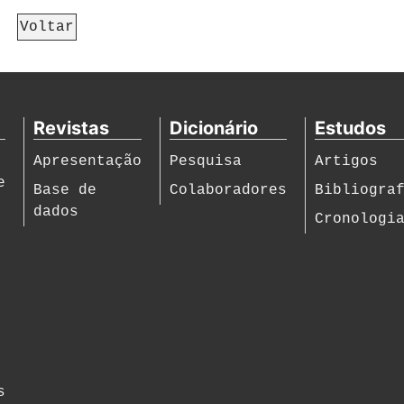
Voltar
Revistas
Dicionário
Estudos
Apresentação
Pesquisa
Artigos
e
Base de
Colaboradores
Bibliogra
dados
Cronologi
s