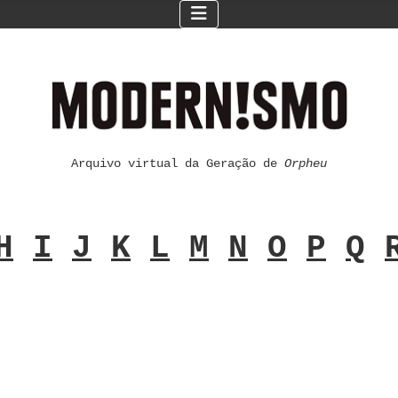
Arquivo virtual da Geração de
Orpheu
H
I
J
K
L
M
N
O
P
Q