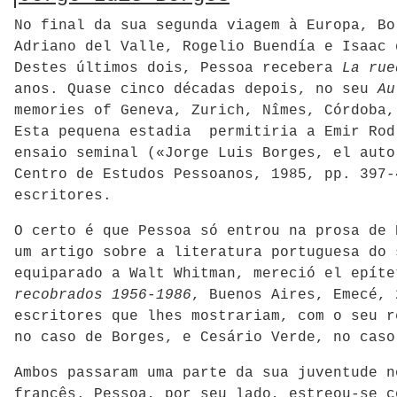
No final da sua segunda viagem à Europa, Bo
Adriano del Valle, Rogelio Buendía e Isaac 
Destes últimos dois, Pessoa recebera
La rue
anos. Quase cinco décadas depois, no seu
Au
memories of Geneva, Zurich, Nîmes, Córdoba
Esta pequena estadia permitiria a Emir Rod
ensaio seminal («Jorge Luis Borges, el aut
Centro de Estudos Pessoanos, 1985, pp. 397-
escritores.
O certo é que Pessoa só entrou na prosa de 
um artigo sobre a literatura portuguesa do
equiparado a Walt Whitman, mereció el epít
recobrados 1956-1986
, Buenos Aires, Emecé,
escritores que lhes mostrariam, com o seu r
no caso de Borges, e Cesário Verde, no caso
Ambos passaram uma parte da sua juventude n
francês. Pessoa, por seu lado, estreou-se c