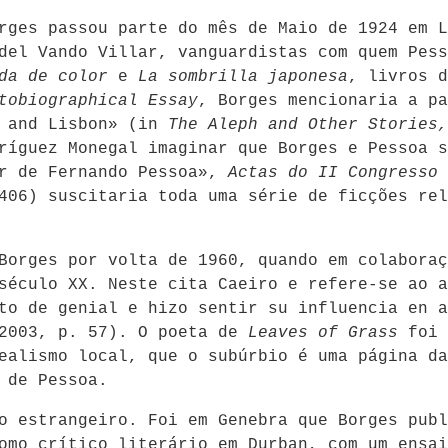
rges passou parte do mês de Maio de 1924 em L
del Vando Villar, vanguardistas com quem Pess
da de color
e
La sombrilla japonesa
, livros d
tobiographical Essay
, Borges mencionaria a pa
, and Lisbon» (in
The Aleph and Other Stories
ríguez Monegal imaginar que Borges e Pessoa s
or de Fernando Pessoa»,
Actas
do II Congresso 
406) suscitaria toda uma série de ficções rel
Borges por volta de 1960, quando em colaboraç
 século XX. Neste cita Caeiro e refere-se ao 
eto de genial e hizo sentir su influencia en 
 2003, p. 57). O poeta de
Leaves of Grass
foi 
ealismo local, que o subúrbio é uma página da
 de Pessoa.
o estrangeiro. Foi em Genebra que Borges publ
omo crítico literário em Durban, com um ensai