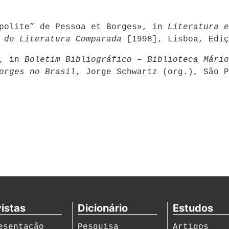
opolite” de Pessoa et Borges», in
Literatura e
a de Literatura Comparada
[1998], Lisboa, Ediç
», in
Boletim Bibliográfico – Biblioteca Mário
orges no Brasil
, Jorge Schwartz (org.), São P
istas
Dicionário
Estudos
esentação
Pesquisa
Artigos