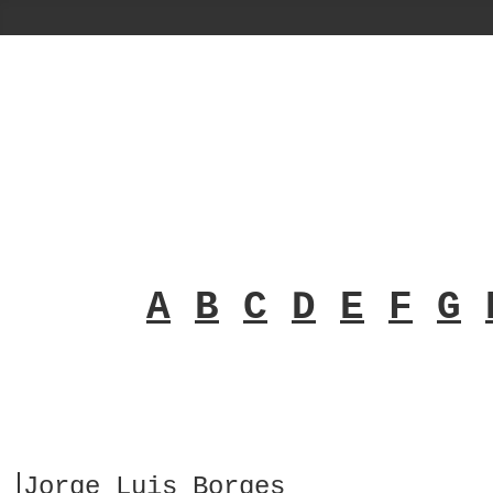
A
B
C
D
E
F
G
Jorge Luis Borges