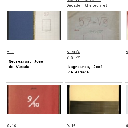
Nombre Parfait:
Décade, theleon et
nombre d’or
Negreiros, José
de Almada
5.7
5.7=√Φ
7.9=√Φ
Negreiros, José
de Almada
Negreiros, José
de Almada
9,10
9,10