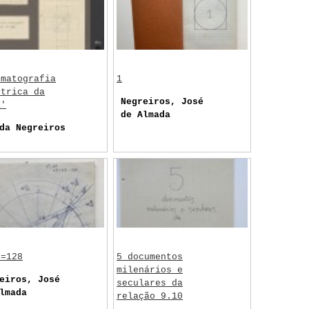
ematografia
1
étrica da
Negreiros, José
a'
de Almada
da Negreiros
9=128
5 documentos
milenários e
eiros, José
seculares da
lmada
relação 9.10