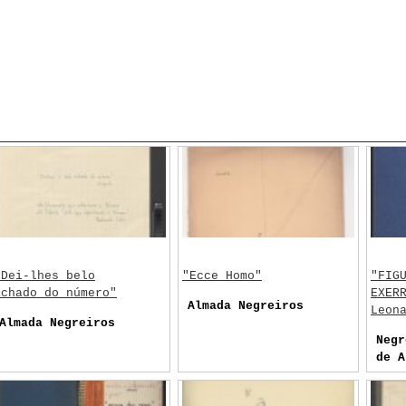
"Dei-lhes belo
"Ecce Homo"
"FIG
achado do número"
EXER
Almada Negreiros
Leon
Almada Negreiros
Negr
de A