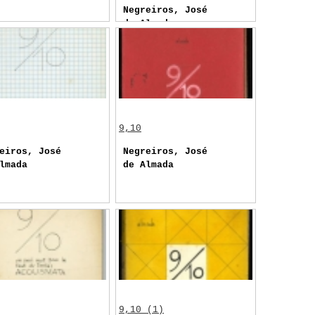
Negreiros, José
de Almada
9,10
eiros, José
Negreiros, José
lmada
de Almada
9,10 (1)