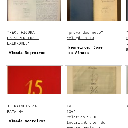
"HEC. FIGURA .
"prova dos nove"
ESTSUPERFLUA .
relação 9.10
EXERRORE."
Negreiros, José
Almada Negreiros
de Almada
15 PAINEIS da
19
BATALHA
10+9
relation 9/10
Almada Negreiros
Invariant-clef du