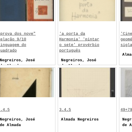
"prova dos nove"
'a porta da
'Cin
relação 9/10
Harmonia' 'pintar
geom
linguagem do
o sete' provérbio
sigl
quadrado
português
Alma
Negreiros, José
Negreiros, José
de Almada
de Almada
3.4.5
3.4.5
49+7
Negreiros, José
Almada Negreiros
Negr
de Almada
de A