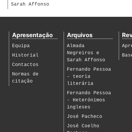
Sarah Affonso
Apresentação
Arquivos
Rev
Equipa
Almada
Apr
Negreiros e
Historial
Bas
Sarah Affonso
Contactos
Fernando Pessoa
Normas de
- teoria
citação
literária
Fernando Pessoa
- Heterónimos
ingleses
José Pacheco
José Coelho