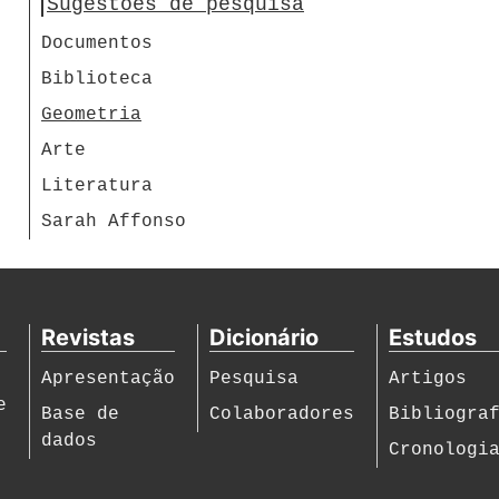
Sugestões de pesquisa
Documentos
Biblioteca
Geometria
Arte
Literatura
Sarah Affonso
Revistas
Dicionário
Estudos
Apresentação
Pesquisa
Artigos
e
Base de
Colaboradores
Bibliogra
dados
Cronologi