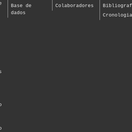
e
Base de
Colaboradores
Bibliogra
dados
Cronologi
s
o
o