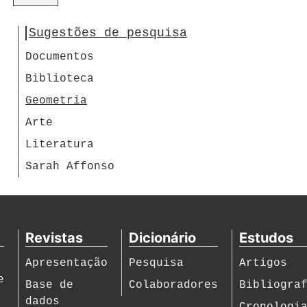
Sugestões de pesquisa
Documentos
Biblioteca
Geometria
Arte
Literatura
Sarah Affonso
Revistas
Dicionário
Estudos
Apresentação
Pesquisa
Artigos
e
Base de
Colaboradores
Bibliogra
dados