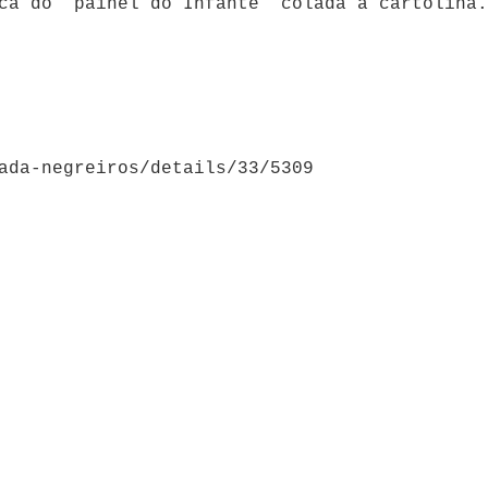
ca do “painel do Infante” colada à cartolina.
ada-negreiros/details/33/5309