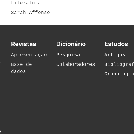
Literatura
Sarah Affonso
Revistas
Dicionário
Estudos
Apresentação
Pesquisa
Artigos
e
Base de
Colaboradores
Bibliogra
dados
Cronologi
s