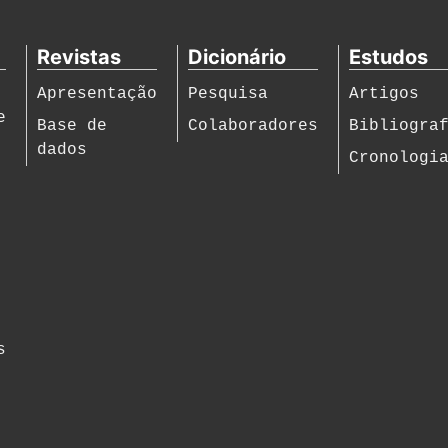
Revistas
Dicionário
Estudos
Apresentação
Pesquisa
Artigos
e
Base de
Colaboradores
Bibliogra
dados
Cronologi
s