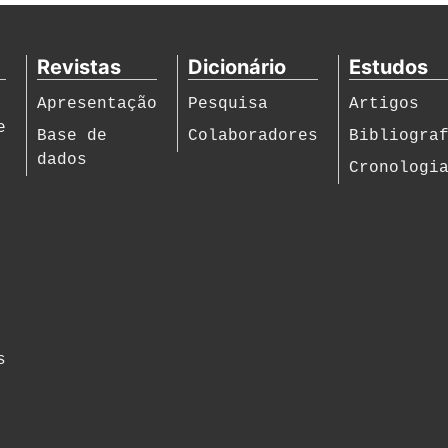
Revistas
Dicionário
Estudos
Apresentação
Pesquisa
Artigos
e
Base de
Colaboradores
Bibliogra
dados
Cronologi
s