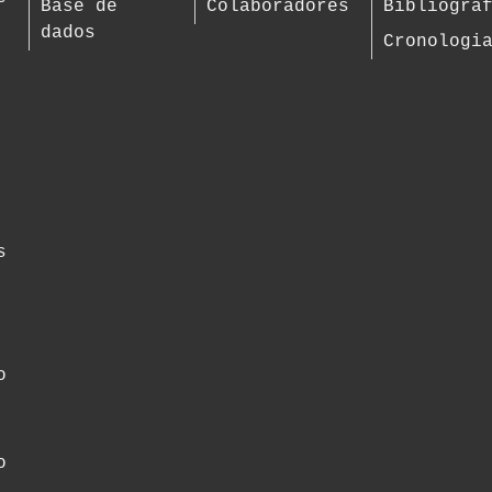
Base de
Colaboradores
Bibliogra
dados
Cronologi
s
o
o