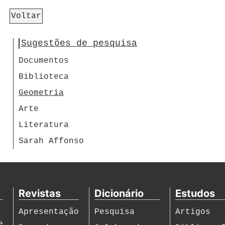
Voltar
Sugestões de pesquisa
Documentos
Biblioteca
Geometria
Arte
Literatura
Sarah Affonso
Revistas
Dicionário
Estudos
Apresentação
Pesquisa
Artigos
e