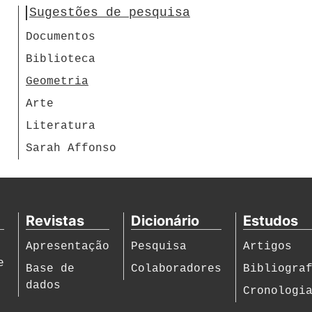
Sugestões de pesquisa
Documentos
Biblioteca
Geometria
Arte
Literatura
Sarah Affonso
Revistas
Dicionário
Estudos
Apresentação
Pesquisa
Artigos
e
Base de
Colaboradores
Bibliogra
dados
Cronologi