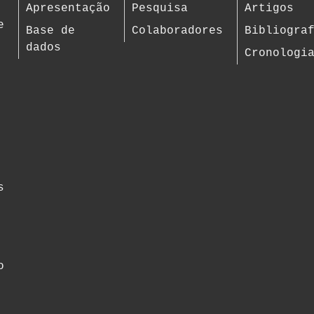
Apresentação
Pesquisa
Artigos
e
Base de
Colaboradores
Bibliogra
dados
Cronologi
s
o