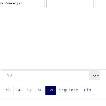
da Conceição
55
56
57
58
59
Seguinte
Fim