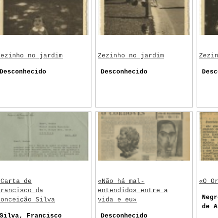
Zezinho no jardim
Zezinho no jardim
Zezi
Desconhecido
Desconhecido
Desc
Carta de
«Não há mal-
«O O
Francisco da
entendidos entre a
Negr
Conceição Silva
vida e eu»
de A
Silva, Francisco
Desconhecido