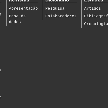
Apresentação
Pesquisa
Artigos
e
Base de
Colaboradores
Bibliogra
dados
Cronologi
s
o