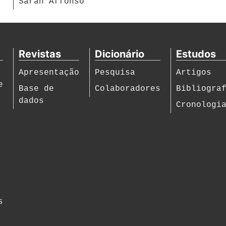
Sarah Affonso
Revistas
Dicionário
Estudos
Apresentação
Pesquisa
Artigos
e
Base de
Colaboradores
Bibliogra
dados
Cronologi
s