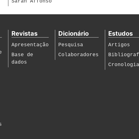
Sarah Affonso
Revistas
Dicionário
Estudos
Apresentação
Pesquisa
Artigos
e
Base de
Colaboradores
Bibliogra
dados
Cronologi
s