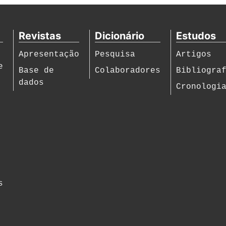
Revistas
Dicionário
Estudos
Apresentação
Pesquisa
Artigos
e
Base de
Colaboradores
Bibliogra
dados
Cronologi
s