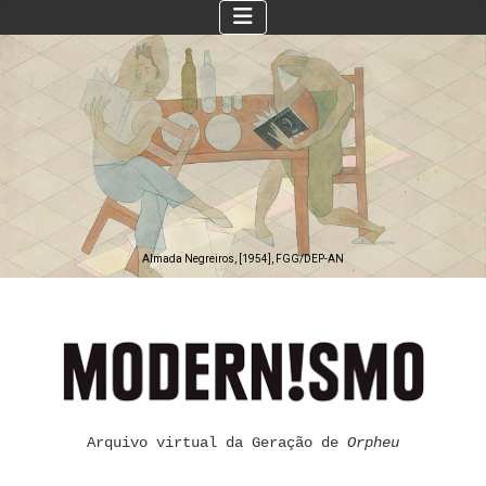
Almada Negreiros, [1954], FGG/DEP-AN
Arquivo virtual da Geração de
Orpheu