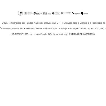
O IELT é financiado por Fundos Nacionais através da FCT – Fundação para a Ciência e a Tecnologia no
âmbito dos projetos UIDB/00657/2020 com o identificador DOI https://doi.org/10.54499/UIDB/00657/2020 e
UIDP/00657/2020 com o identificador DOI https://doi.org/10.54499/UIDP/00657/2020.