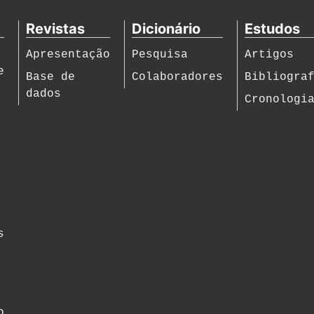
Revistas
Dicionário
Estudos
Apresentação
Pesquisa
Artigos
e
Base de
Colaboradores
Bibliogra
dados
Cronologi
s
o