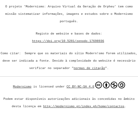
O projeto 'Modernismo: Arquivo Virtual da Geração de Orpheu' tem como
missão sistematizar informações, imagens e estudos sobre o Modernismo
português.
Registo de website e bases de dados:
https://doi.org/10.5281/zenodo.17698936
Como citar: Sempre que os materiais do sítio Modern!smo forem utilizados,
deve ser indicada a fonte.
Devido à complexidade do website é necessário
verificar no separador "
normas de citação
".
Modernismo
is licensed under
CC BY-NC-SA 4.0
Podem estar disponíveis autorizações adicionais às concedidas no âmbito
desta licença em
http://modernismo.pt/index.ph/home/contactos
.