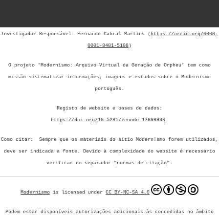
Investigador Responsável: Fernando Cabral Martins (
https://orcid.org/0000-
0001-8481-5108
)
O projeto 'Modernismo: Arquivo Virtual da Geração de Orpheu' tem como
missão sistematizar informações, imagens e estudos sobre o Modernismo
português.
Registo de website e bases de dados:
https://doi.org/10.5281/zenodo.17698936
Como citar: Sempre que os materiais do sítio Modern!smo forem utilizados,
deve ser indicada a fonte.
Devido à complexidade do website é necessário
verificar no separador "
normas de citação
".
Modernismo
is licensed under
CC BY-NC-SA 4.0
Podem estar disponíveis autorizações adicionais às concedidas no âmbito