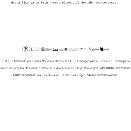
desta licença em
http://modernismo.pt/index.ph/home/contactos
.
O IELT é financiado por Fundos Nacionais através da FCT – Fundação para a Ciência e a Tecnologia no
âmbito dos projetos UIDB/00657/2020 com o identificador DOI https://doi.org/10.54499/UIDB/00657/2020 e
UIDP/00657/2020 com o identificador DOI https://doi.org/10.54499/UIDP/00657/2020.