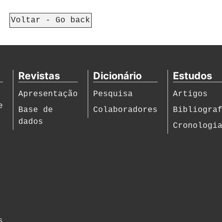
Voltar - Go back
Revistas
Dicionário
Estudos
Apresentação
Pesquisa
Artigos
e
Base de
Colaboradores
Bibliogra
dados
Cronologi
s