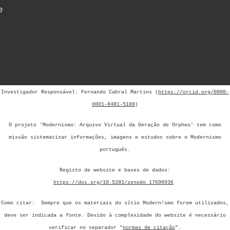
e
Investigador Responsável: Fernando Cabral Martins (
https://orcid.org/0000-
0001-8481-5108
)
O projeto 'Modernismo: Arquivo Virtual da Geração de Orpheu' tem como
missão sistematizar informações, imagens e estudos sobre o Modernismo
português.
Registo de website e bases de dados:
https://doi.org/10.5281/zenodo.17698936
Como citar: Sempre que os materiais do sítio Modern!smo forem utilizados,
deve ser indicada a fonte.
Devido à complexidade do website é necessário
verificar no separador "
normas de citação
".