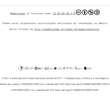
Modernismo
is licensed under
CC BY-NC-SA 4.0
Podem estar disponíveis autorizações adicionais às concedidas no âmbito
desta licença em
http://modernismo.pt/index.ph/home/contactos
.
O IELT é financiado por Fundos Nacionais através da FCT – Fundação para a Ciência e a Tecnologia no
âmbito dos projetos UIDB/00657/2020 com o identificador DOI https://doi.org/10.54499/UIDB/00657/2020 e
UIDP/00657/2020 com o identificador DOI https://doi.org/10.54499/UIDP/00657/2020.