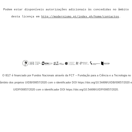
Podem estar disponíveis autorizações adicionais às concedidas no âmbito
desta licença em
http://modernismo.pt/index.ph/home/contactos
.
O IELT é financiado por Fundos Nacionais através da FCT – Fundação para a Ciência e a Tecnologia no
âmbito dos projetos UIDB/00657/2020 com o identificador DOI https://doi.org/10.54499/UIDB/00657/2020 e
UIDP/00657/2020 com o identificador DOI https://doi.org/10.54499/UIDP/00657/2020.