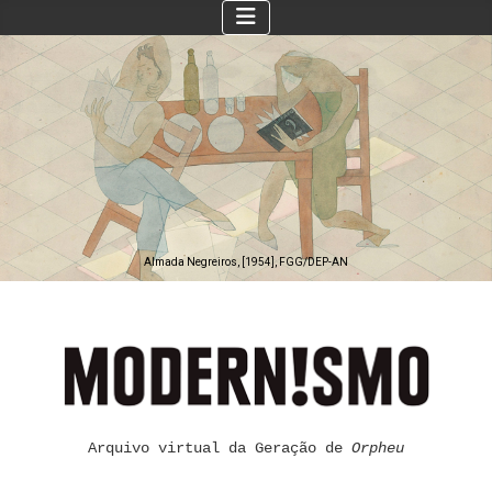
Almada Negreiros, [1954], FGG/DEP-AN
Arquivo virtual da Geração de
Orpheu