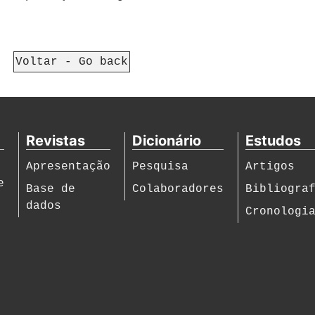
Voltar - Go back
Revistas
Dicionário
Estudos
Apresentação
Pesquisa
Artigos
e
Base de
Colaboradores
Bibliogra
dados
Cronologi