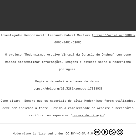
Investigador Responsável: Fernando Cabral Martins (
https://orcid.org/0000-
0001-8481-5108
)
O projeto 'Modernismo: Arquivo Virtual da Geração de Orpheu' tem como
missão sistematizar informações, imagens e estudos sobre o Modernismo
português.
Registo de website e bases de dados:
https://doi.org/10.5281/zenodo.17698936
Como citar: Sempre que os materiais do sítio Modern!smo forem utilizados,
deve ser indicada a fonte.
Devido à complexidade do website é necessário
verificar no separador "
normas de citação
".
Modernismo
is licensed under
CC BY-NC-SA 4.0