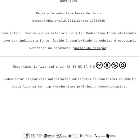
português.
Registo de website e bases de dados:
https://doi.org/10.5281/zenodo.17698936
Como citar: Sempre que os materiais do sítio Modern!smo forem utilizados,
deve ser indicada a fonte.
Devido à complexidade do website é necessário
verificar no separador "
normas de citação
".
Modernismo
is licensed under
CC BY-NC-SA 4.0
Podem estar disponíveis autorizações adicionais às concedidas no âmbito
desta licença em
http://modernismo.pt/index.ph/home/contactos
.