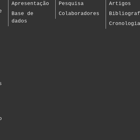
Apresentação
Pesquisa
Artigos
e
Base de
Colaboradores
Bibliogra
dados
Cronologi
s
o