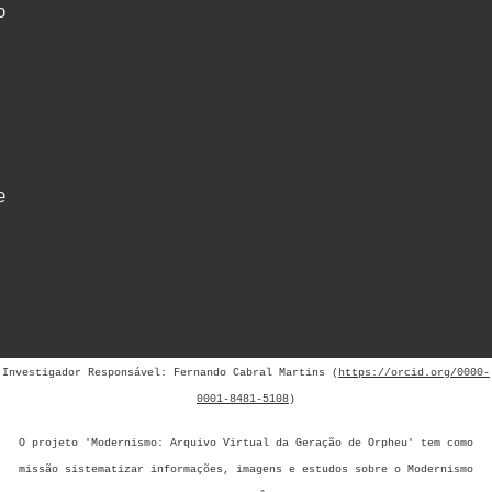
o
e
Investigador Responsável: Fernando Cabral Martins (
https://orcid.org/0000-
0001-8481-5108
)
O projeto 'Modernismo: Arquivo Virtual da Geração de Orpheu' tem como
missão sistematizar informações, imagens e estudos sobre o Modernismo