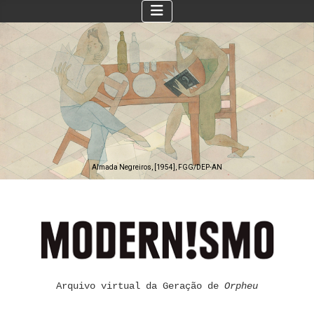
Almada Negreiros, [1954], FGG/DEP-AN
Arquivo virtual da Geração de
Orpheu