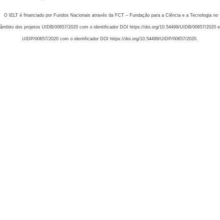
O IELT é financiado por Fundos Nacionais através da FCT – Fundação para a Ciência e a Tecnologia no
âmbito dos projetos UIDB/00657/2020 com o identificador DOI https://doi.org/10.54499/UIDB/00657/2020 e
UIDP/00657/2020 com o identificador DOI https://doi.org/10.54499/UIDP/00657/2020.