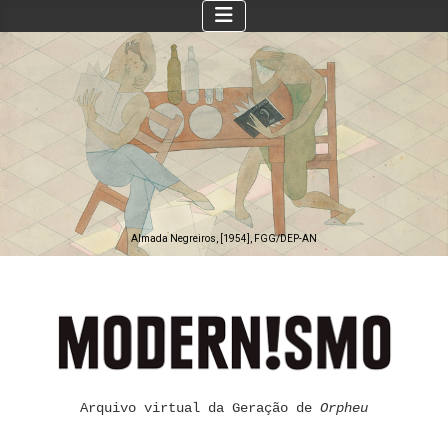
Almada Negreiros, [1954], FGG/DEP-AN
Arquivo virtual da Geração de
Orpheu