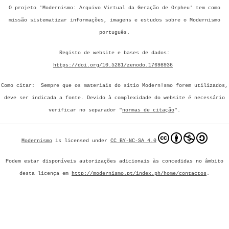
O projeto 'Modernismo: Arquivo Virtual da Geração de Orpheu' tem como
missão sistematizar informações, imagens e estudos sobre o Modernismo
português.
Registo de website e bases de dados:
https://doi.org/10.5281/zenodo.17698936
Como citar: Sempre que os materiais do sítio Modern!smo forem utilizados,
deve ser indicada a fonte.
Devido à complexidade do website é necessário
verificar no separador "
normas de citação
".
Modernismo
is licensed under
CC BY-NC-SA 4.0
Podem estar disponíveis autorizações adicionais às concedidas no âmbito
desta licença em
http://modernismo.pt/index.ph/home/contactos
.