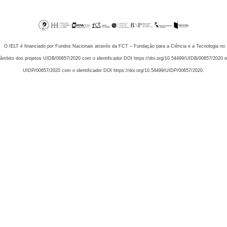
O IELT é financiado por Fundos Nacionais através da FCT – Fundação para a Ciência e a Tecnologia no
âmbito dos projetos UIDB/00657/2020 com o identificador DOI https://doi.org/10.54499/UIDB/00657/2020 e
UIDP/00657/2020 com o identificador DOI https://doi.org/10.54499/UIDP/00657/2020.