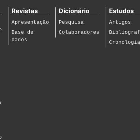
Revistas
Dicionário
Estudos
Apresentação
Pesquisa
Artigos
e
Base de
Colaboradores
Bibliogra
dados
Cronologi
s
o