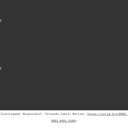
o
e
Investigador Responsável: Fernando Cabral Martins (
https://orcid.org/0000-
0001-8481-5108
)