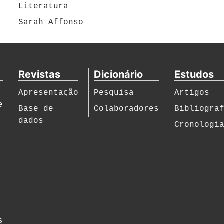
Literatura
Sarah Affonso
Revistas
Dicionário
Estudos
Apresentação
Pesquisa
Artigos
e
Base de
Colaboradores
Bibliogra
dados
Cronologi
s