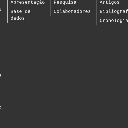
Apresentação
Pesquisa
Artigos
e
Base de
Colaboradores
Bibliogra
dados
Cronologi
s
o