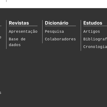
Revistas
Dicionário
Estudos
Apresentação
Pesquisa
Artigos
e
Base de
Colaboradores
Bibliogra
dados
Cronologi
s