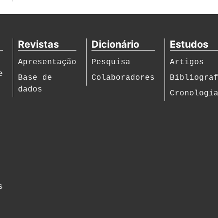
Revistas
Dicionário
Estudos
Apresentação
Pesquisa
Artigos
e
Base de
Colaboradores
Bibliogra
dados
Cronologi
s