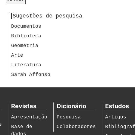
Sugestões de pesquisa
Documentos
Biblioteca
Geometria
Arte
Literatura
Sarah Affonso
Revistas
Dicionário
Estudos
Apresentação
Pesquisa
Artigos
e
Base de
Colaboradores
Bibliogra
dados