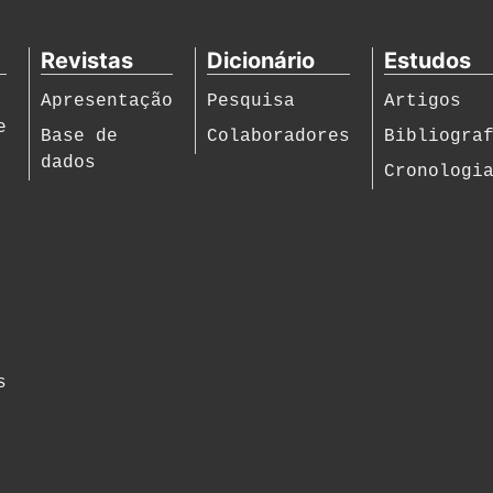
Revistas
Dicionário
Estudos
Apresentação
Pesquisa
Artigos
e
Base de
Colaboradores
Bibliogra
dados
Cronologi
s