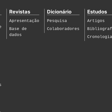
Revistas
Dicionário
Estudos
Apresentação
Pesquisa
Artigos
e
Base de
Colaboradores
Bibliogra
dados
Cronologi
s