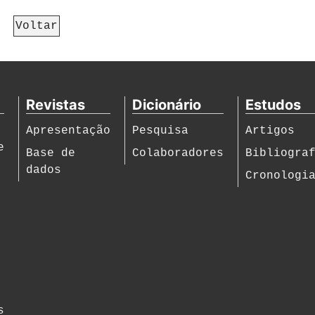
Voltar
Revistas
Dicionário
Estudos
Apresentação
Pesquisa
Artigos
e
Base de
Colaboradores
Bibliogra
dados
Cronologi
s