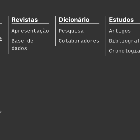
Revistas
Dicionário
Estudos
Apresentação
Pesquisa
Artigos
e
Base de
Colaboradores
Bibliogra
dados
Cronologi
s