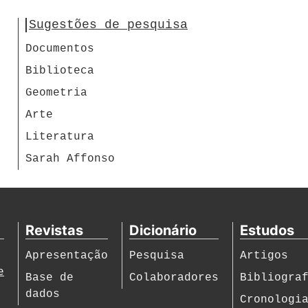
Sugestões de pesquisa
Documentos
Biblioteca
Geometria
Arte
Literatura
Sarah Affonso
Revistas
Dicionário
Estudos
Apresentação
Pesquisa
Artigos
e
Base de
Colaboradores
Bibliogra
dados
Cronologi