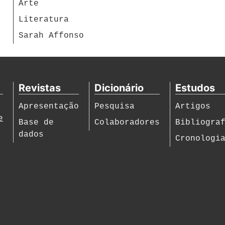
Arte
Literatura
Sarah Affonso
Revistas
Dicionário
Estudos
Apresentação
Pesquisa
Artigos
e
Base de
Colaboradores
Bibliogra
dados
Cronologi