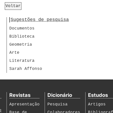
Voltar
Sugestões de pesquisa
Documentos
Biblioteca
Geometria
Arte
Literatura
Sarah Affonso
Revistas
Dicionário
Estudos
Apresentação
Pesquisa
Artigos
e
Base de
Colaboradores
Bibliogra