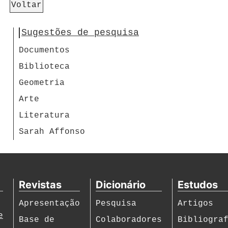
Voltar
Sugestões de pesquisa
Documentos
Biblioteca
Geometria
Arte
Literatura
Sarah Affonso
Revistas
Dicionário
Estudos
Apresentação
Pesquisa
Artigos
e
Base de
Colaboradores
Bibliogra