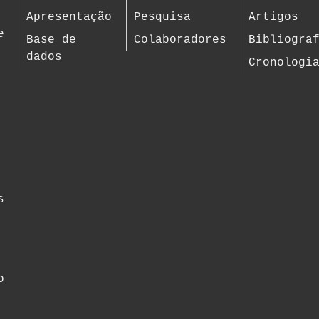
Apresentação
Pesquisa
Artigos
e
Base de
Colaboradores
Bibliogra
dados
Cronologi
s
o