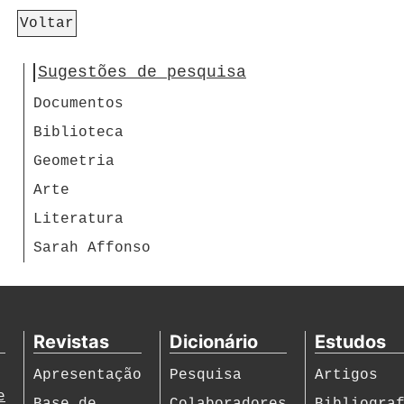
Voltar
Sugestões de pesquisa
Documentos
Biblioteca
Geometria
Arte
Literatura
Sarah Affonso
Revistas
Dicionário
Estudos
Apresentação
Pesquisa
Artigos
e