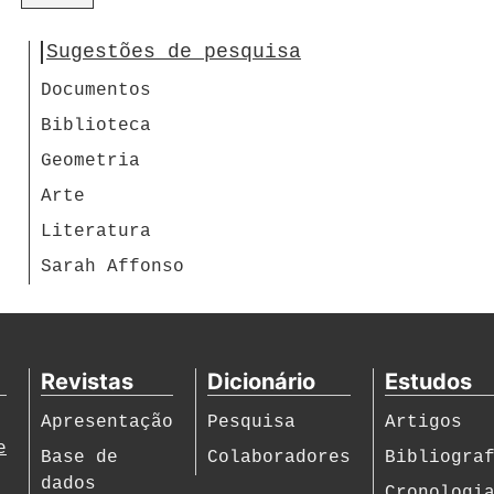
Sugestões de pesquisa
Documentos
Biblioteca
Geometria
Arte
Literatura
Sarah Affonso
Revistas
Dicionário
Estudos
Apresentação
Pesquisa
Artigos
e
Base de
Colaboradores
Bibliogra
dados
Cronologi