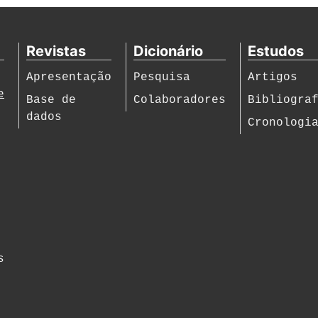
Revistas
Dicionário
Estudos
Apresentação
Pesquisa
Artigos
e
Base de
Colaboradores
Bibliogra
dados
Cronologi
s