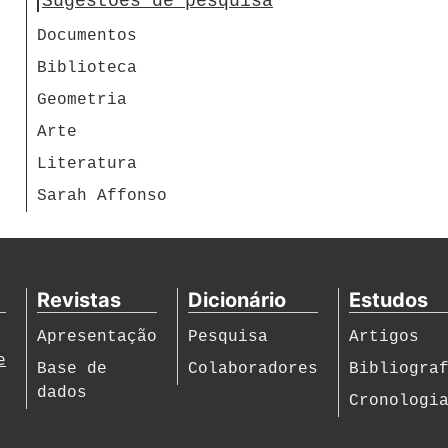
Sugestões de pesquisa
Documentos
Biblioteca
Geometria
Arte
Literatura
Sarah Affonso
Revistas
Dicionário
Estudos
Apresentação
Pesquisa
Artigos
e
Base de
Colaboradores
Bibliogra
dados
Cronologi