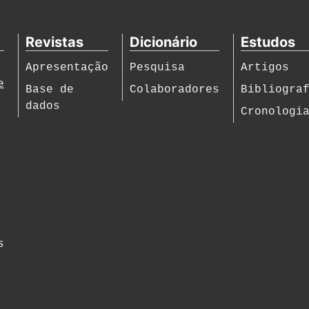
Revistas
Dicionário
Estudos
Apresentação
Pesquisa
Artigos
e
Base de
Colaboradores
Bibliogra
dados
Cronologi
s