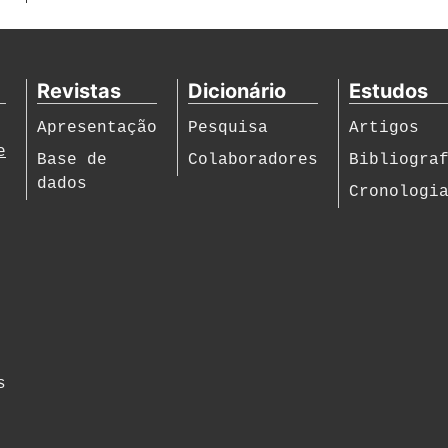
Revistas
Dicionário
Estudos
Apresentação
Pesquisa
Artigos
e
Base de
Colaboradores
Bibliogra
dados
Cronologi
s