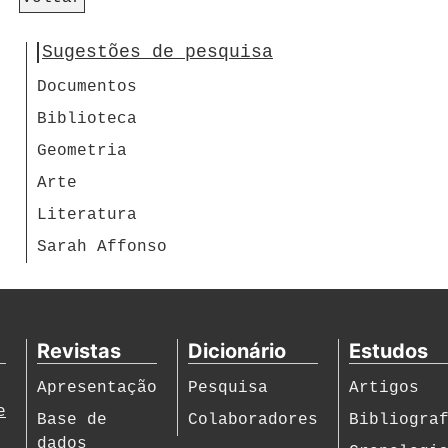
Sugestões de pesquisa
Documentos
Biblioteca
Geometria
Arte
Literatura
Sarah Affonso
Revistas
Dicionário
Estudos
Apresentação
Pesquisa
Artigos
e
Base de
Colaboradores
Bibliogra
dados