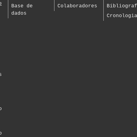
e
Base de
Colaboradores
Bibliogra
dados
Cronologi
s
o
o