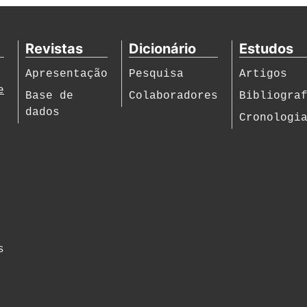
Revistas
Dicionário
Estudos
Apresentação
Pesquisa
Artigos
e
Base de
Colaboradores
Bibliogra
dados
Cronologi
s